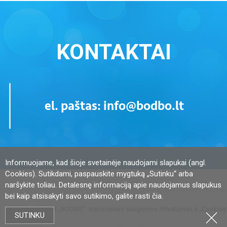
KONTAKTAI
el. paštas: info@bodbo.lt
Informuojame, kad šioje svetainėje naudojami slapukai (angl.
Cookies). Sutikdami, paspauskite mygtuką „Sutinku“ arba
naršykite toliau. Detalesnę informaciją apie naudojamus slapukus
bei kaip atsisakyti savo sutikimo, galite rasti
čia
.
2014 © UAB „BODBO“. Visos teisės saugomos.
Privatumas ir „Cookies
SUTINKU