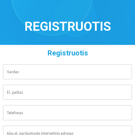
REGISTRUOTIS
Registruotis
Vardas
El. paštas
Telefonas
Jūsų el. parduotuvės internetinis adresas