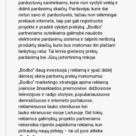
parduotuvių savininkams, kurie nori vystyti veiklą ir
didinti pardavimų skaičių. Pardavėjai, kurie dar
neturi savo el. parduotuvės, tačiau nori sėkmingai
prekiauti internete, taip pat gali registruotis
projekte ir pradėti vykdyti prekybą. „Bodbo“
partneriams suteikiama galimybė naudotis
elektronine pardavimų sistema ir talpinti neribotą
produktų skaičių, kuris bus matomas itin plačiam
lankytojų ratui. Tai lemia greitesnį prekių
pardavimą bei Jūsų įsitvirtinimą rinkoje.
„Bodbo“ daug investuoja į reklamą ir ypač didelį
dėmesį skiria partnerių prekių matomumui.
„Bodbo“ marketingo strategija apima reklamą
įvairiose žiniasklaidos priemonėse: didžiosiose
televizijose ir radijo stotyse, populiariausiuose
dienraščiuose ir interneto portaluose,
reklaminiuose lauko stenduose bei
lauko ekranuose visoje Lietuvoje. Dėl tokių
reklamos galimybių, projekto partneriams
nebereikia rūpintis papildoma reklama, kuri
pritrauktų naujų pirkėjų – tai už juos atlieka